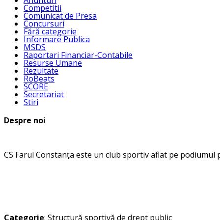
Anunturi
Competitii
Comunicat de Presa
Concursuri
Fără categorie
Informare Publica
MSDS
Raportari Financiar-Contabile
Resurse Umane
Rezultate
RoBeats
SCORE
Secretariat
Stiri
Despre noi
CS Farul Constanța este un club sportiv aflat pe podiumul 
Categorie
: Structură sportivă de drept public