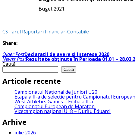
Buget 2021.
CS Farul
Raportari Financiar-Contabile
Share:
Navigare
Older Post
Declaratii de avere si interese 2020
în
Newer Post
Rezultate obținute în Perioada 01.01 – 28.03.
articole
Caută
Caută
Articole recente
Campionatul Național de Juniori U20
Etapa a II-a de selecție pentru Campionatul Europea
West Athletics Games – Ediția a II-a
Campionatul European de Maraton!
Vicecampion național U18 – Durău Eduard!
Arhive
iulie 2026