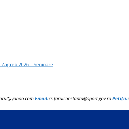
n Zagreb 2026 – Senioare
farul@yahoo.com
Email:
cs.farulconstanta@sport.gov.ro
Petiții: