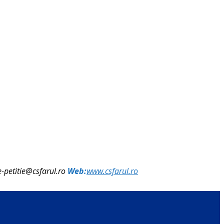
e-petitie@csfarul.ro
Web:
www.csfarul.ro