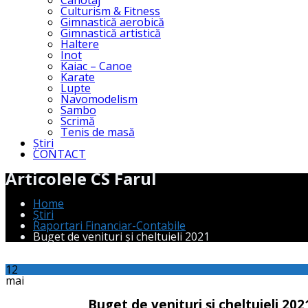
Canotaj
Culturism & Fitness
Gimnastică aerobică
Gimnastică artistică
Haltere
Inot
Kaiac – Canoe
Karate
Lupte
Navomodelism
Sambo
Scrimă
Tenis de masă
Știri
CONTACT
Articolele CS Farul
Home
Știri
Raportari Financiar-Contabile
Buget de venituri și cheltuieli 2021
12
mai
Buget de venituri și cheltuieli 202