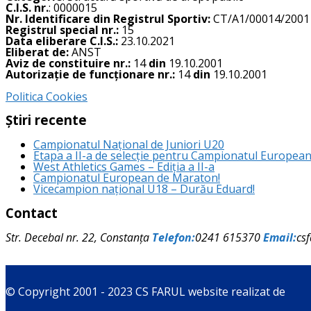
C.I.S. nr.
: 0000015
Nr. Identificare din Registrul Sportiv:
CT/A1/00014/2001
Registrul special nr.:
15
Data eliberare C.I.S.:
23.10.2021
Eliberat de:
ANST
Aviz de constituire nr.:
14
din
19.10.2001
Autorizație de funcționare nr.:
14
din
19.10.2001
Politica Cookies
Știri recente
Campionatul Național de Juniori U20
Etapa a II-a de selecție pentru Campionatul Europea
West Athletics Games – Ediția a II-a
Campionatul European de Maraton!
Vicecampion național U18 – Durău Eduard!
Contact
Str. Decebal nr. 22, Constanța
Telefon:
0241 615370
Email:
cs
© Copyright 2001 - 2023 CS FARUL website realizat de