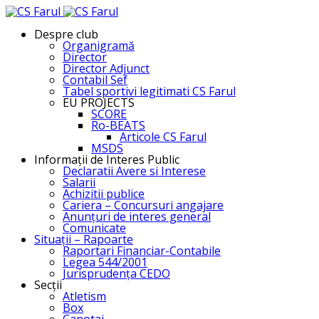
Despre club
Organigramă
Director
Director Adjunct
Contabil Sef
Tabel sportivi legitimati CS Farul
EU PROJECTS
SCORE
Ro-BEATS
Articole CS Farul
MSDS
Informații de Interes Public
Declaratii Avere si Interese
Salarii
Achizitii publice
Cariera – Concursuri angajare
Anunțuri de interes general
Comunicate
Situații – Rapoarte
Raportari Financiar-Contabile
Legea 544/2001
Jurisprudența CEDO
Secții
Atletism
Box