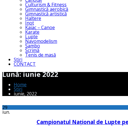
Canotaj
Culturism & Fitness
Gimnastică aerobică
Gimnastică artistică
Haltere
Inot
Kaiac – Canoe
Karate
Lupte
Navomodelism
Sambo
Scrimă
Tenis de masă
Știri
CONTACT
Lună:
iunie 2022
Home
Știri
iunie, 2022
29
iun.
Campionatul Național de Lupte pe P