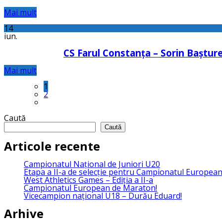
Mai mult
14
iun.
CS Farul Constanța – Sorin Bașture
Mai mult
1
2
Caută
Caută
Articole recente
Campionatul Național de Juniori U20
Etapa a II-a de selecție pentru Campionatul Europea
West Athletics Games – Ediția a II-a
Campionatul European de Maraton!
Vicecampion național U18 – Durău Eduard!
Arhive