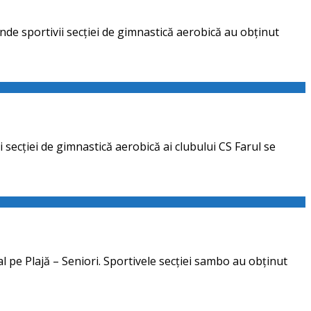
de sportivii secției de gimnastică aerobică au obținut
 secției de gimnastică aerobică ai clubului CS Farul se
l pe Plajă – Seniori. Sportivele secției sambo au obținut