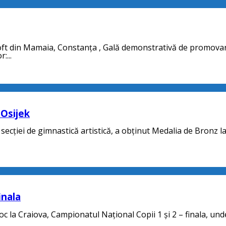
Loft din Mamaia, Constanța , Gală demonstrativă de promovar
:...
 Osijek
secției de gimnastică artistică, a obținut Medalia de Bronz la
inala
oc la Craiova, Campionatul Național Copii 1 și 2 – finala, und