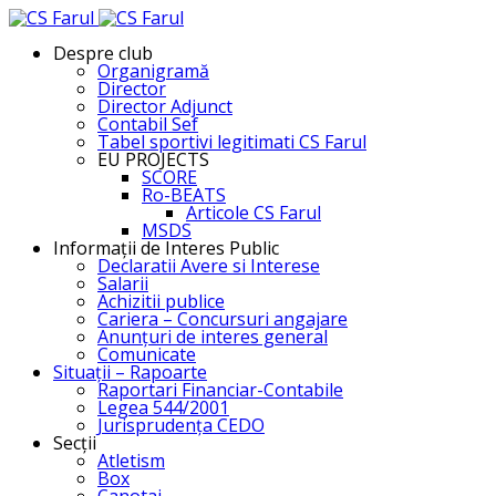
Despre club
Organigramă
Director
Director Adjunct
Contabil Sef
Tabel sportivi legitimati CS Farul
EU PROJECTS
SCORE
Ro-BEATS
Articole CS Farul
MSDS
Informații de Interes Public
Declaratii Avere si Interese
Salarii
Achizitii publice
Cariera – Concursuri angajare
Anunțuri de interes general
Comunicate
Situații – Rapoarte
Raportari Financiar-Contabile
Legea 544/2001
Jurisprudența CEDO
Secții
Atletism
Box