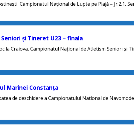
stinești, Campionatul Național de Lupte pe Plajă – Jr.2,1, Seni
eniori și Tineret U23 – finala
loc la Craiova, Campionatul Național de Atletism Seniori și T
eul Marinei Constanța
stivitatea de deschidere a Campionatului National de Navomode