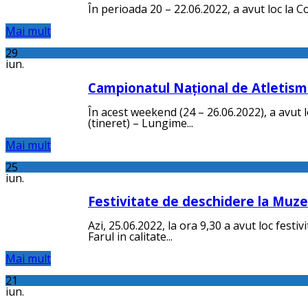
În perioada 20 – 22.06.2022, a avut loc la Co
Mai mult
29
iun.
Campionatul Național de Atletism S
În acest weekend (24 – 26.06.2022), a avut 
(tineret) – Lungime...
Mai mult
25
iun.
Festivitate de deschidere la Muz
Azi, 25.06.2022, la ora 9,30 a avut loc fe
Farul in calitate...
Mai mult
21
iun.