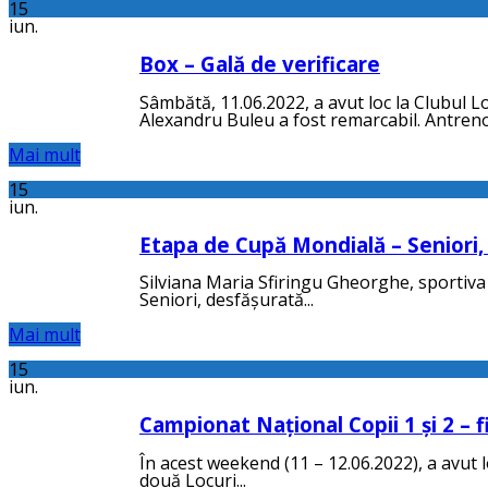
15
iun.
Box – Gală de verificare
Sâmbătă, 11.06.2022, a avut loc la Clubul 
Alexandru Buleu a fost remarcabil. Antrenor
Mai mult
15
iun.
Etapa de Cupă Mondială – Seniori,
Silviana Maria Sfiringu Gheorghe, sportiva 
Seniori, desfășurată...
Mai mult
15
iun.
Campionat Național Copii 1 și 2 – f
În acest weekend (11 – 12.06.2022), a avut l
două Locuri...