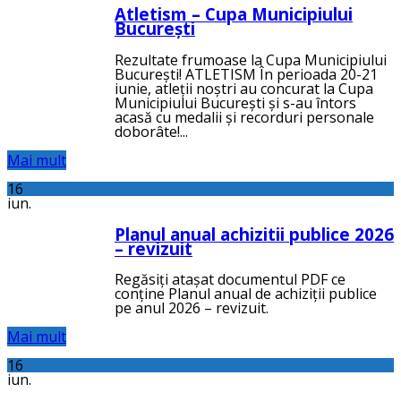
Atletism – Cupa Municipiului
București
Rezultate frumoase la Cupa Municipiului
București! ATLETISM În perioada 20-21
iunie, atleții noștri au concurat la Cupa
Municipiului București și s-au întors
acasă cu medalii și recorduri personale
doborâte!...
Mai mult
16
iun.
Planul anual achizitii publice 2026
– revizuit
Regăsiți atașat documentul PDF ce
conține Planul anual de achiziții publice
pe anul 2026 – revizuit.
Mai mult
16
iun.