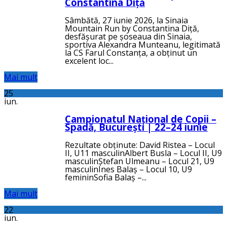
Constantina Diță
Sâmbătă, 27 iunie 2026, la Sinaia
Mountain Run by Constantina Diță,
desfășurat pe șoseaua din Sinaia,
sportiva Alexandra Munteanu, legitimată
la CS Farul Constanța, a obținut un
excelent loc...
Mai mult
25
iun.
Campionatul Național de Copii –
Spadă, București | 22–24 iunie
Rezultate obținute: David Ristea – Locul
II, U11 masculinAlbert Busla – Locul II, U9
masculinȘtefan Ulmeanu – Locul 21, U9
masculinInes Balaș – Locul 10, U9
femininSofia Balaș –...
Mai mult
22
iun.