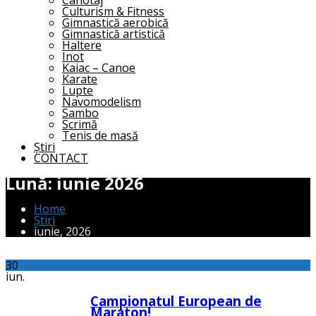
Canotaj
Culturism & Fitness
Gimnastică aerobică
Gimnastică artistică
Haltere
Inot
Kaiac – Canoe
Karate
Lupte
Navomodelism
Sambo
Scrimă
Tenis de masă
Știri
CONTACT
Lună:
iunie 2026
Home
Știri
iunie, 2026
30
iun.
Campionatul European de
Maraton!