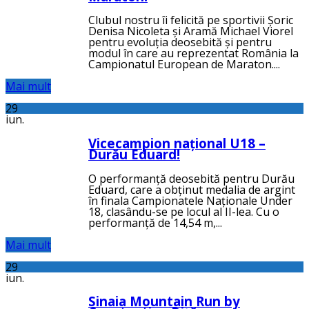
Clubul nostru îi felicită pe sportivii Șoric
Denisa Nicoleta și Aramă Michael Viorel
pentru evoluția deosebită și pentru
modul în care au reprezentat România la
Campionatul European de Maraton....
Mai mult
29
iun.
Vicecampion național U18 –
Durău Eduard!
O performanță deosebită pentru Durău
Eduard, care a obținut medalia de argint
în finala Campionatele Naționale Under
18, clasându-se pe locul al II-lea. Cu o
performanță de 14,54 m,...
Mai mult
29
iun.
Sinaia Mountain Run by