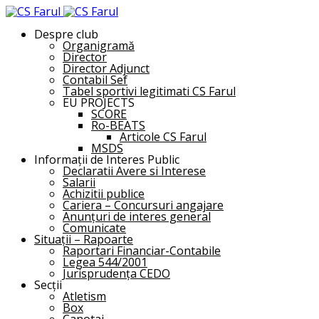
Despre club
Organigramă
Director
Director Adjunct
Contabil Sef
Tabel sportivi legitimati CS Farul
EU PROJECTS
SCORE
Ro-BEATS
Articole CS Farul
MSDS
Informații de Interes Public
Declaratii Avere si Interese
Salarii
Achizitii publice
Cariera – Concursuri angajare
Anunțuri de interes general
Comunicate
Situații – Rapoarte
Raportari Financiar-Contabile
Legea 544/2001
Jurisprudența CEDO
Secții
Atletism
Box