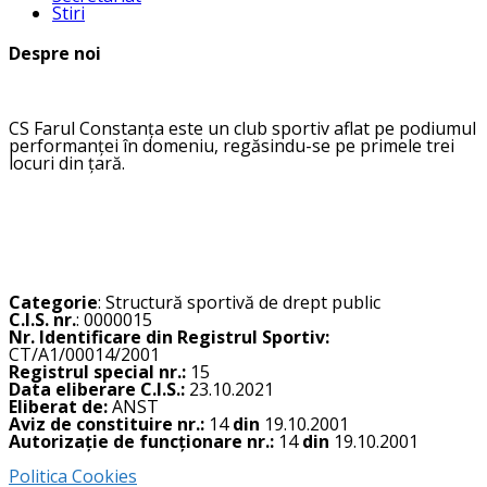
Stiri
Despre noi
CS Farul Constanța este un club sportiv aflat pe podiumul
performanței în domeniu, regăsindu-se pe primele trei
locuri din țară.
Categorie
: Structură sportivă de drept public
C.I.S. nr.
: 0000015
Nr. Identificare din Registrul Sportiv:
CT/A1/00014/2001
Registrul special nr.:
15
Data eliberare C.I.S.:
23.10.2021
Eliberat de:
ANST
Aviz de constituire nr.:
14
din
19.10.2001
Autorizație de funcționare nr.:
14
din
19.10.2001
Politica Cookies