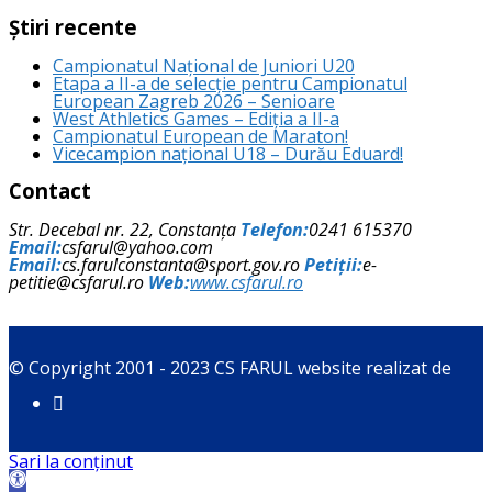
Știri recente
Campionatul Național de Juniori U20
Etapa a II-a de selecție pentru Campionatul
European Zagreb 2026 – Senioare
West Athletics Games – Ediția a II-a
Campionatul European de Maraton!
Vicecampion național U18 – Durău Eduard!
Contact
Str. Decebal nr. 22, Constanța
Telefon:
0241 615370
Email:
csfarul@yahoo.com
Email:
cs.farulconstanta@sport.gov.ro
Petiții:
e-
petitie@csfarul.ro
Web:
www.csfarul.ro
© Copyright 2001 - 2023 CS FARUL website realizat de
Sari la conținut
Deschide