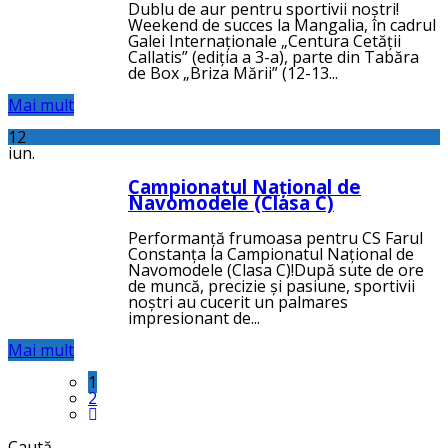
Dublu de aur pentru sportivii noștri!
Weekend de succes la Mangalia, în cadrul
Galei Internaționale „Centura Cetății
Callatis” (ediția a 3-a), parte din Tabăra
de Box „Briza Mării” (12-13...
Mai mult
12
iun.
Campionatul Național de
Navomodele (Clasa C)
Performanță frumoasa pentru CS Farul
Constanța la Campionatul Național de
Navomodele (Clasa C)!După sute de ore
de muncă, precizie și pasiune, sportivii
noștri au cucerit un palmares
impresionant de...
Mai mult
1
2
Caută