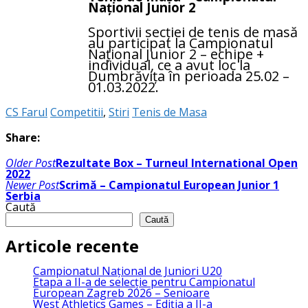
Național Junior 2
Sportivii secției de tenis de masă
au participat la Campionatul
Național Junior 2 – echipe +
individual, ce a avut loc la
Dumbrăvița în perioada 25.02 –
01.03.2022.
CS Farul
Competitii
,
Stiri
Tenis de Masa
Share:
Navigare
Older Post
Rezultate Box – Turneul International Open
în
2022
articole
Newer Post
Scrimă – Campionatul European Junior 1
Serbia
Caută
Caută
Articole recente
Campionatul Național de Juniori U20
Etapa a II-a de selecție pentru Campionatul
European Zagreb 2026 – Senioare
West Athletics Games – Ediția a II-a