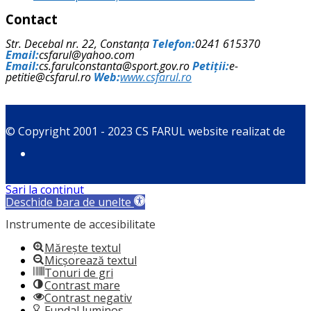
Contact
Str. Decebal nr. 22, Constanța
Telefon:
0241 615370
Email:
csfarul@yahoo.com
Email:
cs.farulconstanta@sport.gov.ro
Petiții:
e-
petitie@csfarul.ro
Web:
www.csfarul.ro
© Copyright 2001 - 2023 CS FARUL website realizat de
Sari la conținut
Deschide bara de unelte
Instrumente de accesibilitate
Mărește textul
Micșorează textul
Tonuri de gri
Contrast mare
Contrast negativ
Fundal luminos