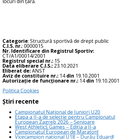
locuri din țară.
Categorie
: Structură sportivă de drept public
C.I.S. nr.
: 0000015
Nr. Identificare din Registrul Sportiv:
CT/A1/00014/2001
Registrul special nr.:
15
Data eliberare C.I.S.:
23.10.2021
Eliberat de:
ANST
Aviz de constituire nr.:
14
din
19.10.2001
Autorizație de funcționare nr.:
14
din
19.10.2001
Politica Cookies
Știri recente
Campionatul Național de Juniori U20
Etapa a II-a de selecție pentru Campionatul
European Zagreb 2026 – Senioare
West Athletics Games – Ediția a II-a
Campionatul European de Maraton!
Vicecampion național U18 – Durău Eduard!