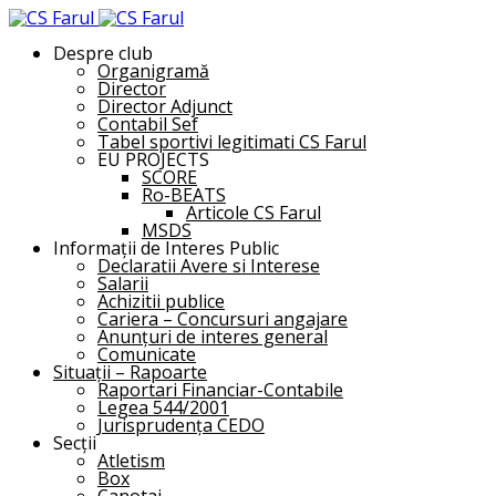
Despre club
Organigramă
Director
Director Adjunct
Contabil Sef
Tabel sportivi legitimati CS Farul
EU PROJECTS
SCORE
Ro-BEATS
Articole CS Farul
MSDS
Informații de Interes Public
Declaratii Avere si Interese
Salarii
Achizitii publice
Cariera – Concursuri angajare
Anunțuri de interes general
Comunicate
Situații – Rapoarte
Raportari Financiar-Contabile
Legea 544/2001
Jurisprudența CEDO
Secții
Atletism
Box