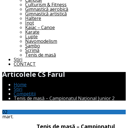
Canotaj
Culturism & Fitness
Gimnastică aerobică
Gimnastică artistică
Haltere
Inot
Kaiac – Canoe
Karate
Lupte
Navomodelism
Sambo
Scrimă
Tenis de masă
Știri
CONTACT
Articolele CS Farul
Home
Știri
Competitii
Tenis de masă – Campionatul Național Junior 2
02
mart.
Tenis de masă – Campionatul