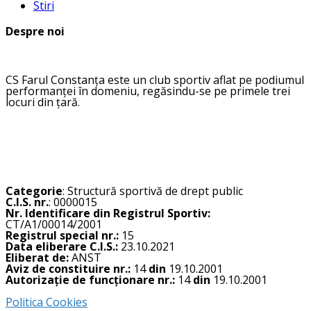
Stiri
Despre noi
CS Farul Constanța este un club sportiv aflat pe podiumul
performanței în domeniu, regăsindu-se pe primele trei
locuri din țară.
Categorie
: Structură sportivă de drept public
C.I.S. nr.
: 0000015
Nr. Identificare din Registrul Sportiv:
CT/A1/00014/2001
Registrul special nr.:
15
Data eliberare C.I.S.:
23.10.2021
Eliberat de:
ANST
Aviz de constituire nr.:
14
din
19.10.2001
Autorizație de funcționare nr.:
14
din
19.10.2001
Politica Cookies