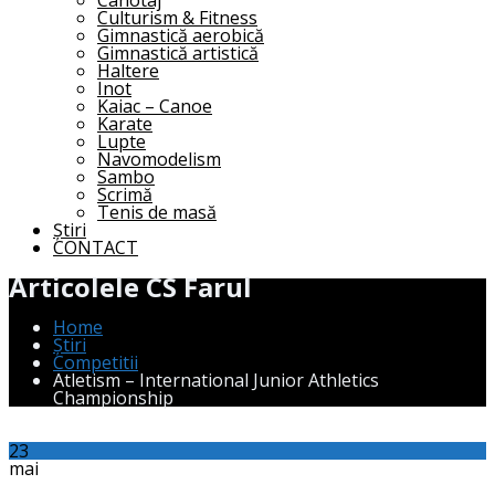
Canotaj
Culturism & Fitness
Gimnastică aerobică
Gimnastică artistică
Haltere
Inot
Kaiac – Canoe
Karate
Lupte
Navomodelism
Sambo
Scrimă
Tenis de masă
Știri
CONTACT
Articolele CS Farul
Home
Știri
Competitii
Atletism – International Junior Athletics
Championship
23
mai