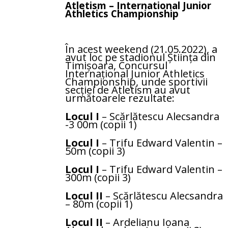
Atletism – International Junior
Athletics Championship
În acest weekend (21.05.2022), a
avut loc pe stadionul Știința din
Timișoara, Concursul
Internațional Junior Athletics
Championship, unde sportivii
secției de Atletism au avut
următoarele rezultate:
Locul I
– Scărlătescu Alecsandra
-3 00m (copii 1)
Locul I
– Trifu Edward Valentin –
50m (copii 3)
Locul I
– Trifu Edward Valentin –
300m (copii 3)
Locul II
– Scărlătescu Alecsandra
– 80m (copii 1)
Locul II
– Ardelianu Ioana