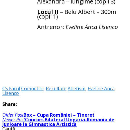
Alexandra – lungime (copii 3)
Locul II
– Belu Albert – 300m
(copii 1)
Antrenor:
Eveline Anca Lisenco
CS Farul
Competitii
,
Rezultate
Atletism
,
Eveline Anca
Lisenco
Share:
Navigare
Older Post
Box – Cupa României – Tineret
în
Newer Post
Concurs Bilateral Ungaria-Romania de
articole
Junioare la Gimnastica Artistica
Caută