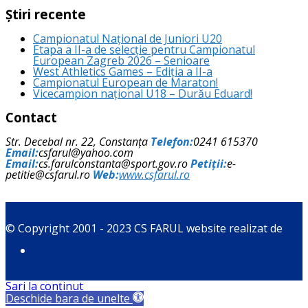
Știri recente
Campionatul Național de Juniori U20
Etapa a II-a de selecție pentru Campionatul
European Zagreb 2026 – Senioare
West Athletics Games – Ediția a II-a
Campionatul European de Maraton!
Vicecampion național U18 – Durău Eduard!
Contact
Str. Decebal nr. 22, Constanța
Telefon:
0241 615370
Email:
csfarul@yahoo.com
Email:
cs.farulconstanta@sport.gov.ro
Petiții:
e-
petitie@csfarul.ro
Web:
www.csfarul.ro
© Copyright 2001 - 2023 CS FARUL website realizat de
Sari la conținut
Deschide bara de unelte