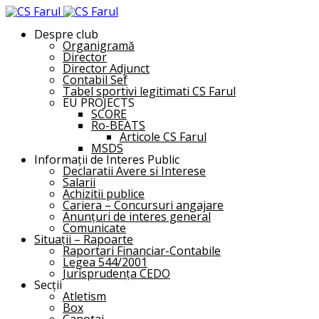
Despre club
Organigramă
Director
Director Adjunct
Contabil Sef
Tabel sportivi legitimati CS Farul
EU PROJECTS
SCORE
Ro-BEATS
Articole CS Farul
MSDS
Informații de Interes Public
Declaratii Avere si Interese
Salarii
Achizitii publice
Cariera – Concursuri angajare
Anunțuri de interes general
Comunicate
Situații – Rapoarte
Raportari Financiar-Contabile
Legea 544/2001
Jurisprudența CEDO
Secții
Atletism
Box