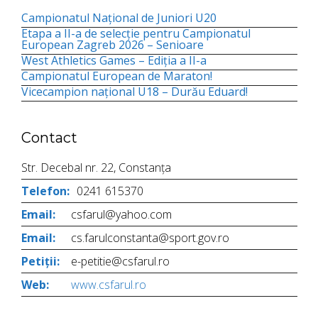
Campionatul Național de Juniori U20
Etapa a II-a de selecție pentru Campionatul
European Zagreb 2026 – Senioare
West Athletics Games – Ediția a II-a
Campionatul European de Maraton!
Vicecampion național U18 – Durău Eduard!
Contact
Str. Decebal nr. 22, Constanța
Telefon:
0241 615370
Email:
csfarul@yahoo.com
Email:
cs.farulconstanta@sport.gov.ro
Petiții:
e-petitie@csfarul.ro
Web:
www.csfarul.ro