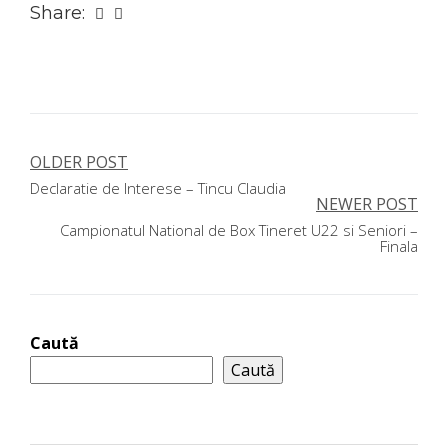
Share:
OLDER POST
Navigare
Declaratie de Interese – Tincu Claudia
în
NEWER POST
Campionatul National de Box Tineret U22 si Seniori –
articole
Finala
Caută
Caută