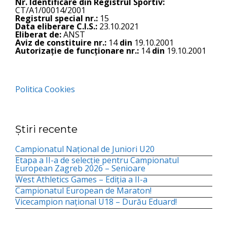
Nr. Identificare din Registrul Sportiv:
CT/A1/00014/2001
Registrul special nr.:
15
Data eliberare C.I.S.:
23.10.2021
Eliberat de:
ANST
Aviz de constituire nr.:
14
din
19.10.2001
Autorizație de funcționare nr.:
14
din
19.10.2001
Politica Cookies
Știri recente
Campionatul Național de Juniori U20
Etapa a II-a de selecție pentru Campionatul
European Zagreb 2026 – Senioare
West Athletics Games – Ediția a II-a
Campionatul European de Maraton!
Vicecampion național U18 – Durău Eduard!