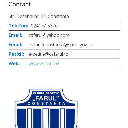
Contact
Str. Decebal nr. 22, Constanța
Telefon:
0241 615370
Email:
csfarul@yahoo.com
Email:
cs.farulconstanta@sport.gov.ro
Petiții:
e-petitie@csfarul.ro
Web:
www.csfarul.ro