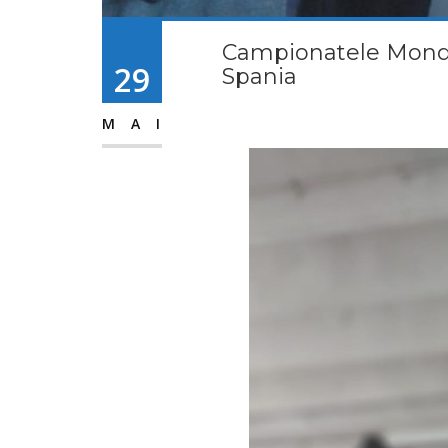
Campionatele Mondia
29
Spania
MAI