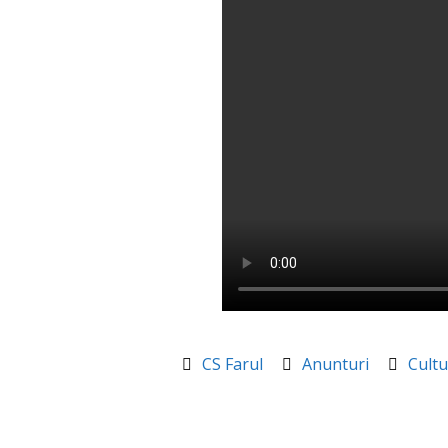
CS Farul
Anunturi
Cultu