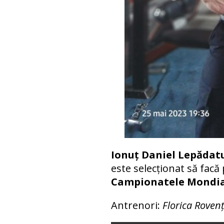
Ionuț Daniel Lepădat
este selecționat să facă
Campionatele Mondia
Antrenori:
Florica Rovenț