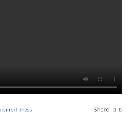
rism si Fitness
Share: