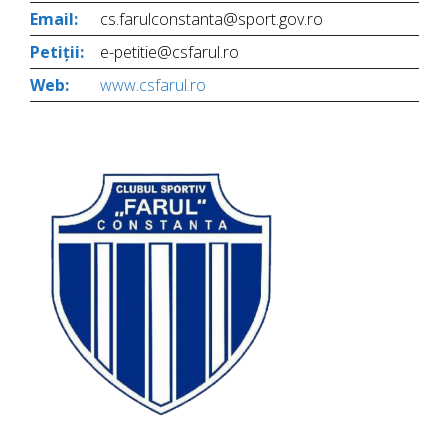
Email:
cs.farulconstanta@sport.gov.ro
Petiții:
e-petitie@csfarul.ro
Web:
www.csfarul.ro