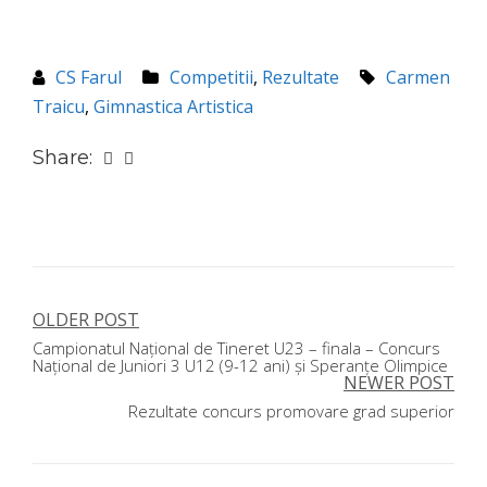
CS Farul
Competitii
,
Rezultate
Carmen
Traicu
,
Gimnastica Artistica
Share:
OLDER POST
Navigare
Campionatul Național de Tineret U23 – finala – Concurs
în
Național de Juniori 3 U12 (9-12 ani) și Speranțe Olimpice
NEWER POST
articole
Rezultate concurs promovare grad superior