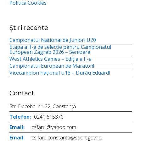
Politica Cookies
Știri recente
Campionatul Național de Juniori U20
Etapa a II-a de selecție pentru Campionatul
European Zagreb 2026 – Senioare
West Athletics Games – Ediția a II-a
Campionatul European de Maraton!
Vicecampion național U18 – Durău Eduard!
Contact
Str. Decebal nr. 22, Constanța
Telefon:
0241 615370
Email:
csfarul@yahoo.com
Email:
cs.farulconstanta@sport.gov.ro