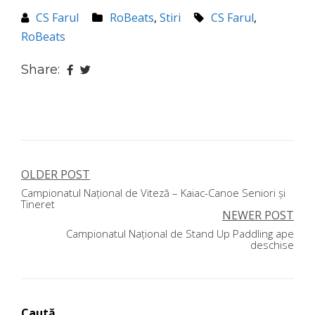
CS Farul
RoBeats
,
Stiri
CS Farul
,
RoBeats
Share:
OLDER POST
Navigare
Campionatul Național de Viteză – Kaiac-Canoe Seniori și
în
Tineret
NEWER POST
articole
Campionatul Național de Stand Up Paddling ape
deschise
Caută