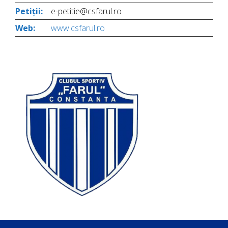
Petiții:
e-petitie@csfarul.ro
Web:
www.csfarul.ro