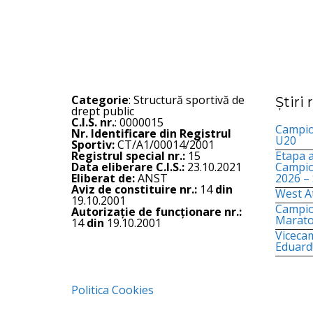
Categorie
: Structură sportivă de
Știri
drept public
C.I.S. nr.
: 0000015
Campion
Nr. Identificare din Registrul
U20
Sportiv:
CT/A1/00014/2001
Registrul special nr.:
15
Etapa a
Data eliberare C.I.S.:
23.10.2021
Campio
Eliberat de:
ANST
2026 –
Aviz de constituire nr.:
14
din
West At
19.10.2001
Campio
Autorizație de funcționare nr.:
Marato
14
din
19.10.2001
Viceca
Eduard
Politica Cookies