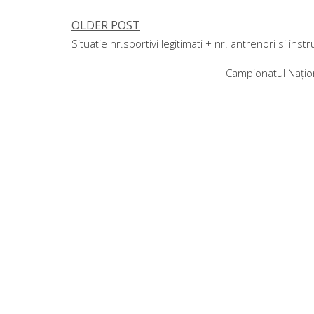
OLDER POST
Navigare
Situatie nr.sportivi legitimati + nr. antrenori si in
în
Campionatul Naționa
articole