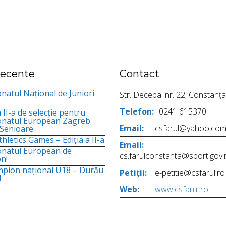
 recente
Contact
atul Național de Juniori
Str. Decebal nr. 22, Constanța
Telefon:
0241 615370
 II-a de selecție pentru
natul European Zagreb
Email:
csfarul@yahoo.co
 Senioare
hletics Games – Ediția a II-a
Email:
natul European de
cs.farulconstanta@sport.gov.
n!
mpion național U18 – Durău
Petiții:
e-petitie@csfarul.ro
!
Web:
www.csfarul.ro