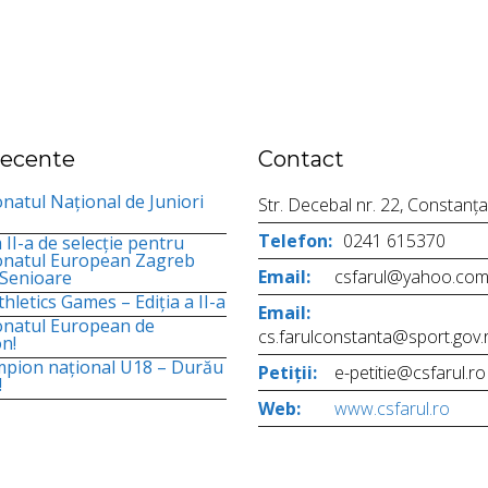
 recente
Contact
atul Național de Juniori
Str. Decebal nr. 22, Constanța
Telefon:
0241 615370
 II-a de selecție pentru
natul European Zagreb
Email:
csfarul@yahoo.co
 Senioare
hletics Games – Ediția a II-a
Email:
natul European de
cs.farulconstanta@sport.gov.
n!
mpion național U18 – Durău
Petiții:
e-petitie@csfarul.ro
!
Web:
www.csfarul.ro