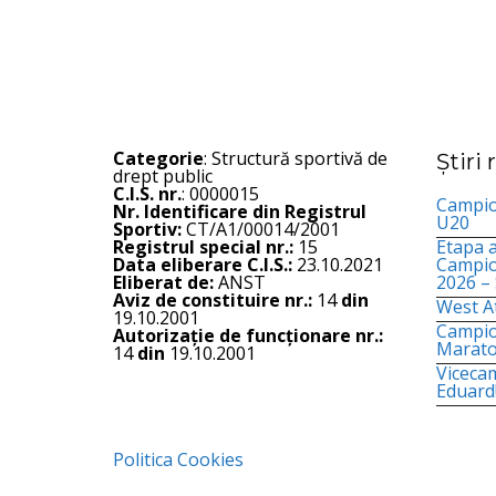
Categorie
: Structură sportivă de
Știri
drept public
C.I.S. nr.
: 0000015
Campion
Nr. Identificare din Registrul
U20
Sportiv:
CT/A1/00014/2001
Registrul special nr.:
15
Etapa a
Data eliberare C.I.S.:
23.10.2021
Campio
Eliberat de:
ANST
2026 –
Aviz de constituire nr.:
14
din
West At
19.10.2001
Campio
Autorizație de funcționare nr.:
Marato
14
din
19.10.2001
Viceca
Eduard
Politica Cookies