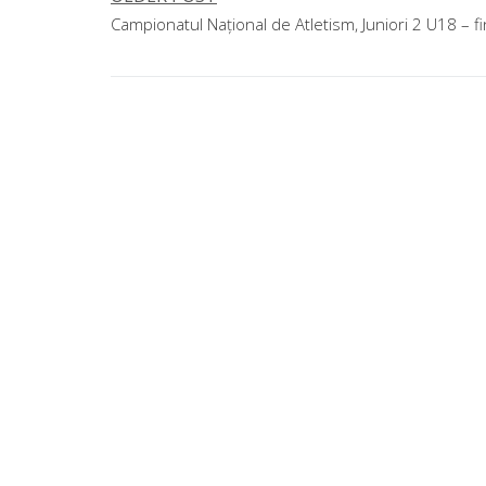
Navigare
Campionatul Național de Atletism, Juniori 2 U18 – fi
în
articole