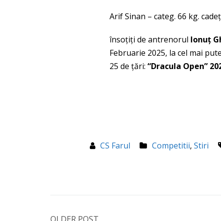
Arif Sinan – categ. 66 kg. cadeț
însoțiți de antrenorul
Ionuț 
Februarie 2025, la cel mai put
25 de țări:
“Dracula Open” 20
CS Farul
Competitii
,
Stiri
OLDER POST