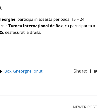
i,
Gheorghe
, participă în această perioadă, 15 – 24
ernic
Turneu Internațional de Box,
cu participarea a
25
, desfășurat la Brăila.
Box
,
Gheorghe Ionut
Share:
NEWER POST