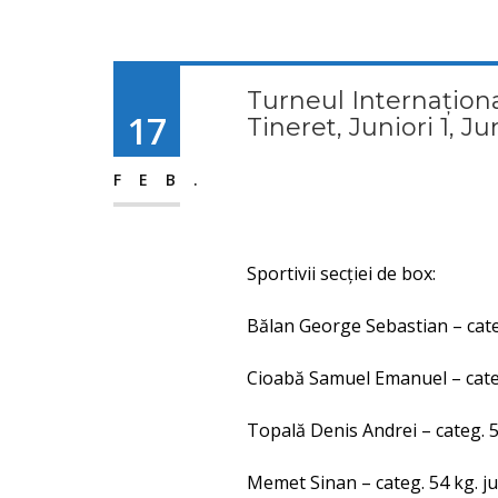
Turneul Internațion
17
Tineret, Juniori 1, Ju
FEB.
Sportivii secției de box:
Bălan George Sebastian – categ
Cioabă Samuel Emanuel – categ
Topală Denis Andrei – categ. 5
Memet Sinan – categ. 54 kg. ju