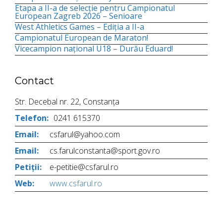
Etapa a II-a de selecție pentru Campionatul
European Zagreb 2026 – Senioare
West Athletics Games – Ediția a II-a
Campionatul European de Maraton!
Vicecampion național U18 – Durău Eduard!
Contact
Str. Decebal nr. 22, Constanța
Telefon:
0241 615370
Email:
csfarul@yahoo.com
Email:
cs.farulconstanta@sport.gov.ro
Petiții:
e-petitie@csfarul.ro
Web:
www.csfarul.ro