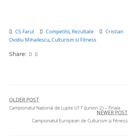
CS Farul
Competitii
,
Rezultate
Cristian
Ovidiu Mihailescu
,
Culturism si Fitness
Share:
OLDER POST
Navigare
Campionatul Național de Lupte U17 (Juniori 2) – Finala
în
NEWER POST
Campionatul European de Culturism și Fitness
articole