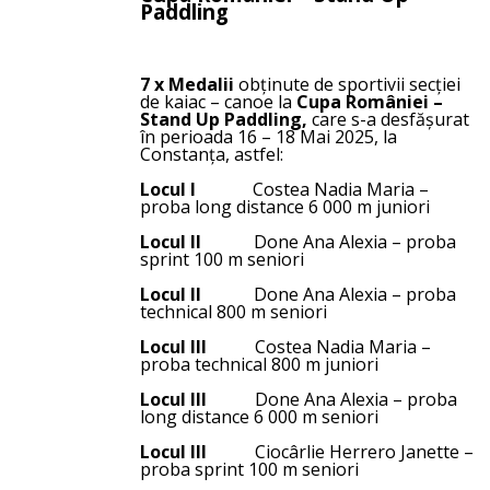
Paddling
7 x Medalii
obținute de sportivii secției
de kaiac – canoe la
Cupa României –
Stand Up Paddling,
care s-a desfășurat
în perioada 16 – 18 Mai 2025, la
Constanța, astfel:
Locul I
Costea Nadia Maria –
proba long distance 6 000 m juniori
Locul II
Done Ana Alexia – proba
sprint 100 m seniori
Locul II
Done Ana Alexia – proba
technical 800 m seniori
Locul III
Costea Nadia Maria –
proba technical 800 m juniori
Locul III
Done Ana Alexia – proba
long distance 6 000 m seniori
Locul III
Ciocârlie Herrero Janette –
proba sprint 100 m seniori