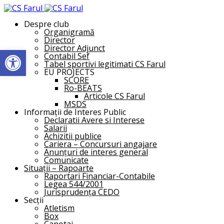
Despre club
Organigramă
Director
Director Adjunct
Deschide bara de unelte
Contabil Sef
Tabel sportivi legitimati CS Farul
EU PROJECTS
SCORE
Ro-BEATS
Articole CS Farul
MSDS
Informații de Interes Public
Declaratii Avere si Interese
Salarii
Achizitii publice
Cariera – Concursuri angajare
Anunțuri de interes general
Comunicate
Situații – Rapoarte
Raportari Financiar-Contabile
Legea 544/2001
Jurisprudența CEDO
Secții
Atletism
Box