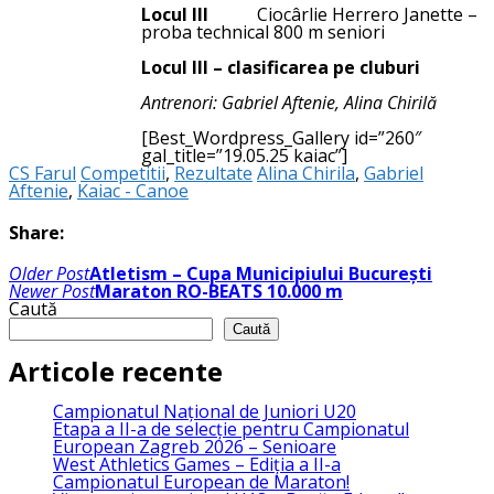
Locul III
Ciocârlie Herrero Janette –
proba technical 800 m seniori
Locul III – clasificarea pe cluburi
Antrenori: Gabriel Aftenie, Alina Chirilă
[Best_Wordpress_Gallery id=”260″
gal_title=”19.05.25 kaiac”]
CS Farul
Competitii
,
Rezultate
Alina Chirila
,
Gabriel
Aftenie
,
Kaiac - Canoe
Share:
Navigare
Older Post
Atletism – Cupa Municipiului București
în
Newer Post
Maraton RO-BEATS 10.000 m
articole
Caută
Caută
Articole recente
Campionatul Național de Juniori U20
Etapa a II-a de selecție pentru Campionatul
European Zagreb 2026 – Senioare
West Athletics Games – Ediția a II-a
Campionatul European de Maraton!