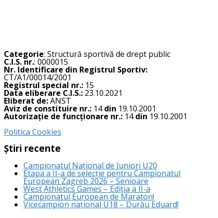
Categorie
: Structură sportivă de drept public
C.I.S. nr.
: 0000015
Nr. Identificare din Registrul Sportiv:
CT/A1/00014/2001
Registrul special nr.:
15
Data eliberare C.I.S.:
23.10.2021
Eliberat de:
ANST
Aviz de constituire nr.:
14
din
19.10.2001
Autorizație de funcționare nr.:
14
din
19.10.2001
Politica Cookies
Știri recente
Campionatul Național de Juniori U20
Etapa a II-a de selecție pentru Campionatul
European Zagreb 2026 – Senioare
West Athletics Games – Ediția a II-a
Campionatul European de Maraton!
Vicecampion național U18 – Durău Eduard!