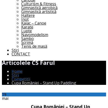
Canotaj
Culturism & Fitness
Gimnastică aerobică
Gimnastică artistică
Haltere
Inot
Kaiac – Canoe
Karate
Lupte
Navomodelism
Sambo
Scrimă
Tenis de masă
Știri
CONTACT
Articolele CS Farul
Home
Știri
Competitii
Cupa României – Stand Up Paddling
19
mai
Cupa României – Stand Up