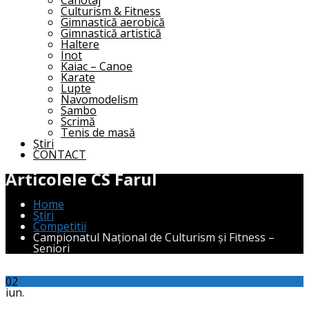
Canotaj
Culturism & Fitness
Gimnastică aerobică
Gimnastică artistică
Haltere
Inot
Kaiac – Canoe
Karate
Lupte
Navomodelism
Sambo
Scrimă
Tenis de masă
Știri
CONTACT
Articolele CS Farul
Home
Știri
Competitii
Campionatul Național de Culturism și Fitness –
Seniori
02
iun.