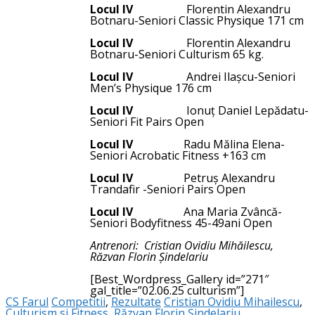
Locul IV
Florentin Alexandru
Botnaru-Seniori Classic Physique 171 cm
Locul IV
Florentin Alexandru
Botnaru-Seniori Culturism 65 kg.
Locul IV
Andrei Ilașcu-Seniori
Men’s Physique 176 cm
Locul IV
Ionuț Daniel Lepădatu-
Seniori Fit Pairs Open
Locul IV
Radu Mălina Elena-
Seniori Acrobatic Fitness +163 cm
Locul IV
Petruș Alexandru
Trandafir -Seniori Pairs Open
Locul IV
Ana Maria Zvâncă-
Seniori Bodyfitness 45-49ani Open
Antrenori: Cristian Ovidiu Mihăilescu,
Răzvan Florin Șindelariu
[Best_Wordpress_Gallery id=”271″
gal_title=”02.06.25 culturism”]
CS Farul
Competitii
,
Rezultate
Cristian Ovidiu Mihailescu
,
Culturism si Fitness
,
Răzvan Florin Șindelariu