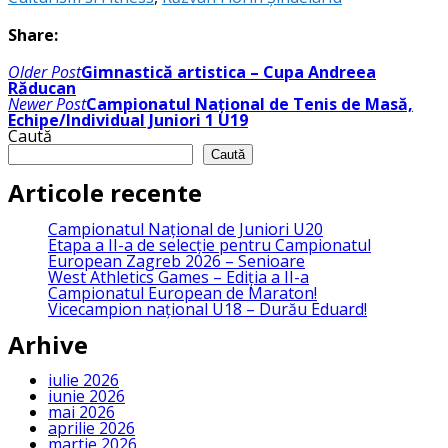
Share:
Navigare
Older Post
Gimnastică artistica – Cupa Andreea
în
Răducan
articole
Newer Post
Campionatul Național de Tenis de Masă,
Echipe/Individual Juniori 1 U19
Caută
Caută
Articole recente
Campionatul Național de Juniori U20
Etapa a II-a de selecție pentru Campionatul
European Zagreb 2026 – Senioare
West Athletics Games – Ediția a II-a
Campionatul European de Maraton!
Vicecampion național U18 – Durău Eduard!
Arhive
iulie 2026
iunie 2026
mai 2026
aprilie 2026
martie 2026