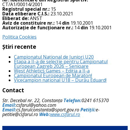
CT/A1/00014/2001
Registrul special nr.:
15
Data eliberare C.I.S.:
23.10.2021
Eliberat de:
ANST
Aviz de constituire nr.:
14
din
19.10.2001
Autorizație de funcționare nr.:
14
din
19.10.2001
Politica Cookies
Știri recente
Campionatul Național de Juniori U20
Etapa a II-a de selecție pentru Campionatul
European Zagreb 2026 – Senioare
West Athletics Games – Ediția a II-a
Campionatul European de Maraton!
Vicecampion național U18 – Durău Eduard!
Contact
Str. Decebal nr. 22, Constanța
Telefon:
0241 615370
Email:
csfarul@yahoo.com
Email:
cs.farulconstanta@sport.gov.ro
Petiții:
e-
petitie@csfarul.ro
Web:
www.csfarul.ro