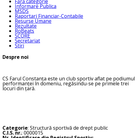
Fără categorie
Informare Publica
MSDS
Raportari Financiar-Contabile
Resurse Umane
Rezultate
RoBeats
SCORE
Secretariat
Stiri
Despre noi
CS Farul Constanța este un club sportiv aflat pe podiumul
performanței în domeniu, regăsindu-se pe primele trei
locuri din țară.
Categorie
: Structură sportivă de drept public
C.I.S. nr.
: 0000015
Nr. Identificare din Registrul Sportiv: