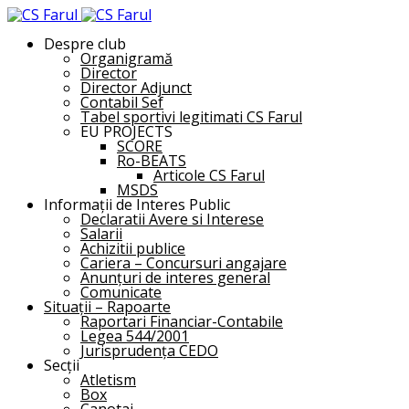
Despre club
Organigramă
Director
Director Adjunct
Contabil Sef
Tabel sportivi legitimati CS Farul
EU PROJECTS
SCORE
Ro-BEATS
Articole CS Farul
MSDS
Informații de Interes Public
Declaratii Avere si Interese
Salarii
Achizitii publice
Cariera – Concursuri angajare
Anunțuri de interes general
Comunicate
Situații – Rapoarte
Raportari Financiar-Contabile
Legea 544/2001
Jurisprudența CEDO
Secții
Atletism
Box