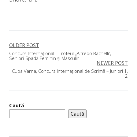
OLDER POST
Navigare
Concurs Internațional – Trofeul ,,Alfredo Bachelli’’,
în
Seniori-Spadă Feminin și Masculin
NEWER POST
articole
Cupa Varna, Concurs Internațional de Scrimă – Juniori 1,
2
Caută
Caută