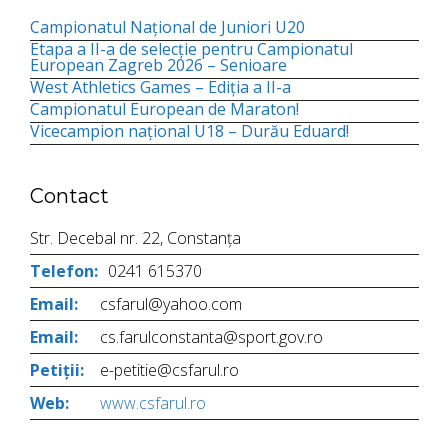
Campionatul Național de Juniori U20
Etapa a II-a de selecție pentru Campionatul
European Zagreb 2026 – Senioare
West Athletics Games – Ediția a II-a
Campionatul European de Maraton!
Vicecampion național U18 – Durău Eduard!
Contact
Str. Decebal nr. 22, Constanța
Telefon:
0241 615370
Email:
csfarul@yahoo.com
Email:
cs.farulconstanta@sport.gov.ro
Petiții:
e-petitie@csfarul.ro
Web:
www.csfarul.ro