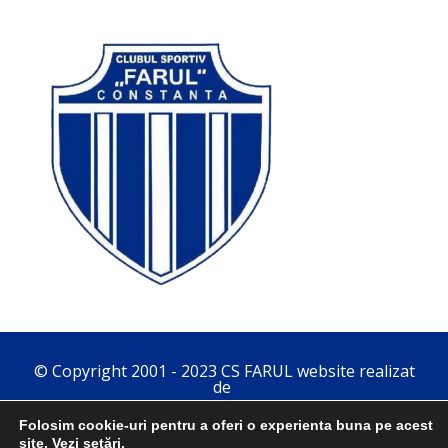
© Copyright 2001 - 2023 CS FARUL website realizat
de
Folosim cookie-uri pentru a oferi o experienta buna pe acest
site. Vezi
setări
.