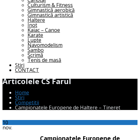
Canotaj
Culturism & Fitness
Gimnastică aerobică
Gimnastică artistică
Haltere
Inot
Kaiac – Canoe
Karate
Lupte
Navomodelism
Sambo
Scrimă
Tenis de masă
Știri
CONTACT
Articolele CS Farul
Home
Știri
Competitii
Campionatele Europene de Haltere – Tineret
10
nov.
Campionatele Europene de