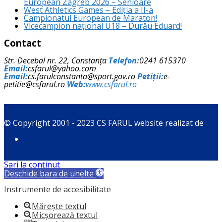
European Zagreb 2026 – Senioare
West Athletics Games – Ediția a II-a
Campionatul European de Maraton!
Vicecampion național U18 – Durău Eduard!
Contact
Str. Decebal nr. 22, Constanța
Telefon:
0241 615370
Email:
csfarul@yahoo.com
Email:
cs.farulconstanta@sport.gov.ro
Petiții:
e-
petitie@csfarul.ro
Web:
www.csfarul.ro
© Copyright 2001 - 2023 CS FARUL website realizat de
Sari la conținut
Deschide bara de unelte
Instrumente de accesibilitate
Mărește textul
Micșorează textul