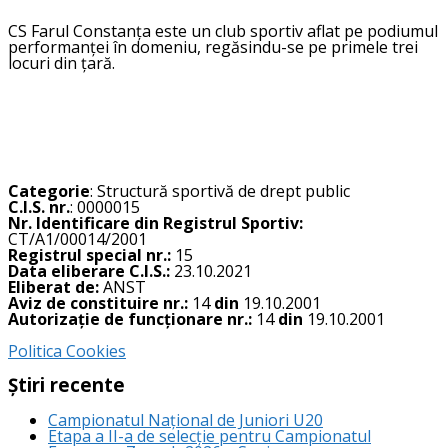
CS Farul Constanța este un club sportiv aflat pe podiumul
performanței în domeniu, regăsindu-se pe primele trei
locuri din țară.
Categorie
: Structură sportivă de drept public
C.I.S. nr.
: 0000015
Nr. Identificare din Registrul Sportiv:
CT/A1/00014/2001
Registrul special nr.:
15
Data eliberare C.I.S.:
23.10.2021
Eliberat de:
ANST
Aviz de constituire nr.:
14
din
19.10.2001
Autorizație de funcționare nr.:
14
din
19.10.2001
Politica Cookies
Știri recente
Campionatul Național de Juniori U20
Etapa a II-a de selecție pentru Campionatul