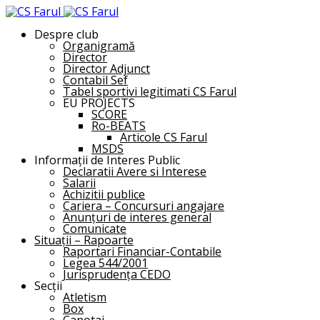
Despre club
Organigramă
Director
Director Adjunct
Contabil Sef
Tabel sportivi legitimati CS Farul
EU PROJECTS
SCORE
Ro-BEATS
Articole CS Farul
MSDS
Informații de Interes Public
Declaratii Avere si Interese
Salarii
Achizitii publice
Cariera – Concursuri angajare
Anunțuri de interes general
Comunicate
Situații – Rapoarte
Raportari Financiar-Contabile
Legea 544/2001
Jurisprudența CEDO
Secții
Atletism
Box