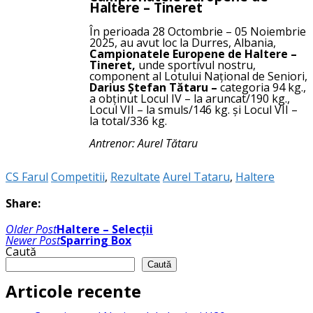
Haltere – Tineret
În perioada 28 Octombrie – 05 Noiembrie
2025, au avut loc la Durres, Albania,
Campionatele Europene de Haltere –
Tineret,
unde sportivul nostru,
component al Lotului Național de Seniori,
Darius Ștefan Tătaru –
categoria 94 kg.,
a obținut Locul IV – la aruncat/190 kg.,
Locul VII – la smuls/146 kg. și Locul VII –
la total/336 kg.
Antrenor: Aurel Tătaru
CS Farul
Competitii
,
Rezultate
Aurel Tataru
,
Haltere
Share:
Navigare
Older Post
Haltere – Selecții
în
Newer Post
Sparring Box
articole
Caută
Caută
Articole recente