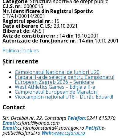
Categorie
: Structură sportivă de drept public
C.I.S. nr.
: 0000015
Nr. Identificare din Registrul Sportiv:
CT/A1/00014/2001
Registrul special nr.:
15
Data eliberare C.I.S.:
23.10.2021
Eliberat de:
ANST
Aviz de constituire nr.:
14
din
19.10.2001
Autorizație de funcționare nr.:
14
din
19.10.2001
Politica Cookies
Știri recente
Campionatul Național de Juniori U20
Etapa a II-a de selecție pentru Campionatul
European Zagreb 2026 – Senioare
West Athletics Games – Ediția a II-a
Campionatul European de Maraton!
Vicecampion național U18 – Durău Eduard!
Contact
Str. Decebal nr. 22, Constanța
Telefon:
0241 615370
Email:
csfarul@yahoo.com
Email:
cs.farulconstanta@sport.gov.ro
Petiții:
e-
petitie@csfarul.ro
Web:
www.csfarul.ro