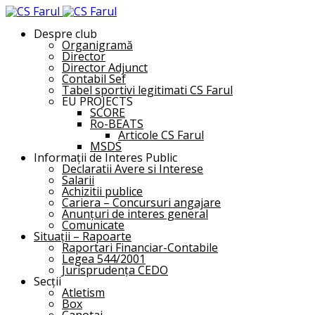
Despre club
Organigramă
Director
Director Adjunct
Contabil Sef
Tabel sportivi legitimati CS Farul
EU PROJECTS
SCORE
Ro-BEATS
Articole CS Farul
MSDS
Informații de Interes Public
Declaratii Avere si Interese
Salarii
Achizitii publice
Cariera – Concursuri angajare
Anunțuri de interes general
Comunicate
Situații – Rapoarte
Raportari Financiar-Contabile
Legea 544/2001
Jurisprudența CEDO
Secții
Atletism
Box