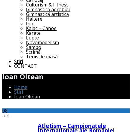
Canotaj
Culturism & Fitness
Gimnastică aerobică
Gimnastică artistică
Haltere
Inot
Kaiac – Canoe
Karate
Lupte
Navomodelism
Sambo
Scrimă
Tenis de masă
Știri
CONTACT
Ioan Oltean
Home
Știri
Ioan Oltean
08
iun.
Atletism – Campionatele
Internaționale ale României