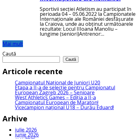
Sportivii secției Atletism au participat în
perioada 04 – 05.06.2022 la Campionatele
Internaționale ale României desfășurate
la Craiova, unde au obținut următoarele
rezultate: Locul IIIoana Manoliu –
lungime (seniori)Antrenor:...
Mai mult
Caută
Caută
Articole recente
Campionatul Național de Juniori U20
Etapa a II-a de selecție pentru Campionatul
European Zagreb 2026 – Senioare
West Athletics Games – Ediția a II-a
Campionatul European de Maraton!
Vicecampion național U18 – Durău Eduard!
Arhive
iulie 2026
iunie 2026