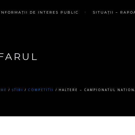
INFORMAȚII DE INTERES PUBLIC
SITUAȚII – RAPO
 FARUL
OME
ȘTIRI
COMPETITII
HALTERE – CAMPIONATUL NATIONAL