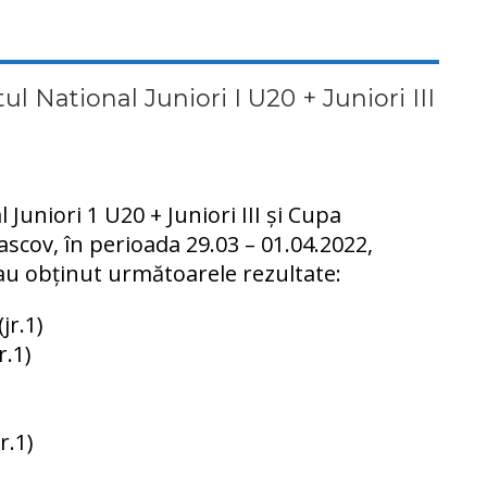
l National Juniori I U20 + Juniori III
Juniori 1 U20 + Juniori III și Cupa
scov, în perioada 29.03 – 01.04.2022,
e au obținut următoarele rezultate:
jr.1)
r.1)
r.1)