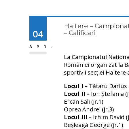
Haltere – Campionatu
04
– Calificari
APR.
La Campionatul Național 
României organizat la Ba
sportivii secției Halter
Locul I
– Tătaru Darius (
Locul II
– Ion Ștefania (j
Ercan Sali (jr.1)
Oprea Andrei (jr.3)
Locul III
– Ichim David (j
Beșleagă George (jr.1)