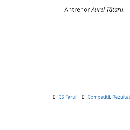
Antrenor
Aurel Tătaru
.
CS Farul
Competitii
,
Rezulta