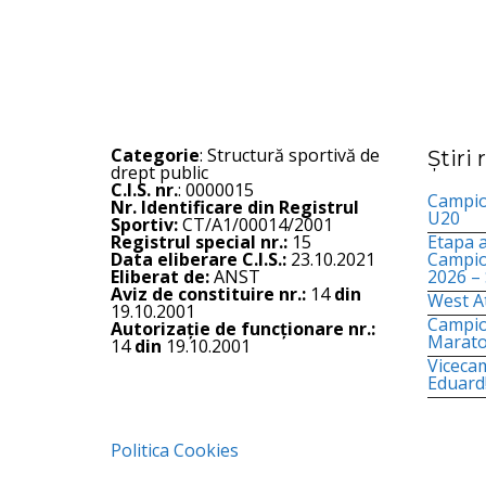
Categorie
: Structură sportivă de
Știri
drept public
C.I.S. nr.
: 0000015
Campion
Nr. Identificare din Registrul
U20
Sportiv:
CT/A1/00014/2001
Registrul special nr.:
15
Etapa a
Data eliberare C.I.S.:
23.10.2021
Campio
Eliberat de:
ANST
2026 –
Aviz de constituire nr.:
14
din
West At
19.10.2001
Campio
Autorizație de funcționare nr.:
Marato
14
din
19.10.2001
Viceca
Eduard
Politica Cookies