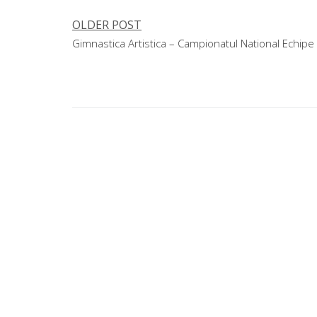
OLDER POST
Navigare
Gimnastica Artistica – Campionatul National Echipe si 
în
articole