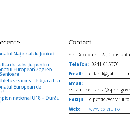
 recente
Contact
atul Național de Juniori
Str. Decebal nr. 22, Constanța
Telefon:
0241 615370
 II-a de selecție pentru
natul European Zagreb
Email:
csfarul@yahoo.co
 Senioare
hletics Games – Ediția a II-a
Email:
natul European de
cs.farulconstanta@sport.gov.
n!
mpion național U18 – Durău
Petiții:
e-petitie@csfarul.ro
!
Web:
www.csfarul.ro