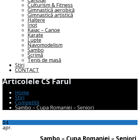
Canotaj
Culturism & Fitness
Gimnastică aerobică
Gimnastică artistică
Haltere
Inot
Kaiac – Canoe
Karate
Lupte
Navomodelism
Sambo
Scrimă
Tenis de masă
Știri
CONTACT
Articolele CS Farul
Home
Știri
Competitii
Sambo – Cupa Romaniei – Seniori
04
apr.
Sambo – Cupa Romaniei – Seniori