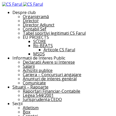
Despre club
Organigramă
Director
Director Adjunct
Contabil Sef
Tabel sportivi legitimati CS Farul
EU PROJECTS
SCORE
Ro-BEATS
Articole CS Farul
MSDS
Informații de Interes Public
Declaratii Avere si Interese
Salarii
Achizitii publice
Cariera – Concursuri angajare
Anunțuri de interes general
Comunicate
Situații – Rapoarte
Raportari Financiar-Contabile
Legea 544/2001
Jurisprudența CEDO
Secții
Atletism
Box