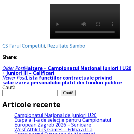
CS Farul
Competitii
,
Rezultate
Sambo
Share:
Navigare
Older Post
Haltere – Campionatul National Juniori I U20
în
+ Juniori III – Calificari
articole
Newer Post
Lista functiilor contractuale privind
salarizarea personalului platit din fonduri publice
Caută
Caută
Articole recente
Campionatul Național de Juniori U20
Etapa a II-a de selecție pentru Campionatul
European Zagreb 2026 – Senioare
West Athletics Games – Ediția a II-a