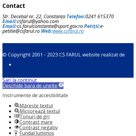
Contact
Str. Decebal nr. 22, Constanța
Telefon:
0241 615370
Email:
csfarul@yahoo.com
Email:
cs.farulconstanta@sport.gov.ro
Petiții:
e-
petitie@csfarul.ro
Web:
www.csfarul.ro
© Copyright 2001 - 2023 CS FARUL website realizat de
Sari la conținut
Deschide bara de unelte
Instrumente de accesibilitate
Mărește textul
Micșorează textul
Tonuri de gri
Contrast mare
Contrast negativ
Fundal luminos