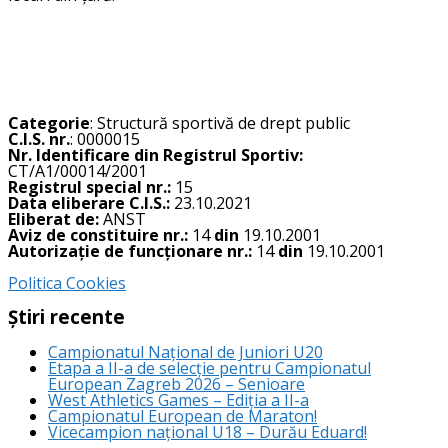
Categorie
: Structură sportivă de drept public
C.I.S. nr.
: 0000015
Nr. Identificare din Registrul Sportiv:
CT/A1/00014/2001
Registrul special nr.:
15
Data eliberare C.I.S.:
23.10.2021
Eliberat de:
ANST
Aviz de constituire nr.:
14
din
19.10.2001
Autorizație de funcționare nr.:
14
din
19.10.2001
Politica Cookies
Știri recente
Campionatul Național de Juniori U20
Etapa a II-a de selecție pentru Campionatul
European Zagreb 2026 – Senioare
West Athletics Games – Ediția a II-a
Campionatul European de Maraton!
Vicecampion național U18 – Durău Eduard!