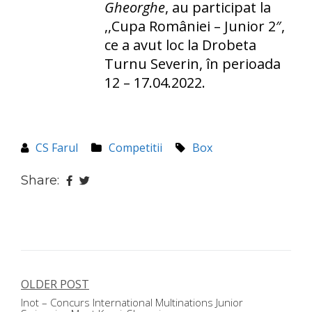
Gheorghe
, au participat la
,,Cupa României – Junior 2″,
ce a avut loc la Drobeta
Turnu Severin, în perioada
12 – 17.04.2022.
CS Farul
Competitii
Box
Share:
OLDER POST
Navigare
Inot – Concurs International Multinations Junior