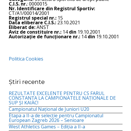
C.I.S. nr.
: 0000015
Nr. Identificare din Registrul Sportiv:
CT/A1/00014/2001
Registrul special nr.:
15
Data eliberare C.I.S.:
23.10.2021
Eliberat de:
ANST
Aviz de constituire nr.:
14
din
19.10.2001
Autorizație de funcționare nr.:
14
din
19.10.2001
Politica Cookies
Știri recente
REZULTATE EXCELENTE PENTRU CS FARUL
CONSTANȚA LA CAMPIONATELE NAȚIONALE DE
SUP ȘI KAIAC!
Campionatul Național de Juniori U20
Etapa a II-a de selecție pentru Campionatul
European Zagreb 2026 – Senioare
West Athletics Games – Ediția a II-a