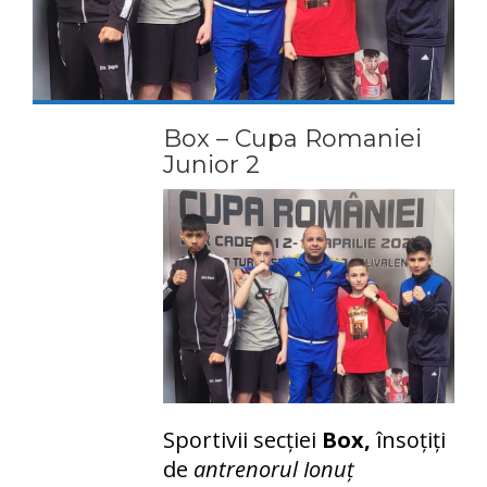
Box – Cupa Romaniei
Junior 2
Sportivii secției
Box,
însoțiți
de
antrenorul Ionuț