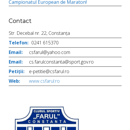
Campionatul European de Maraton!
Contact
Str. Decebal nr. 22, Constanța
Telefon:
0241 615370
Email:
csfarul@yahoo.com
Email:
cs.farulconstanta@sport.gov.ro
Petiții:
e-petitie@csfarul.ro
Web:
www.csfarul.ro