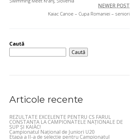
în
Swimming Meet Kranj, Slovenia
NEWER POST
articole
Kaiac Canoe – Cupa Romaniei – seniori
Caută
Caută
Articole recente
REZULTATE EXCELENTE PENTRU CS FARUL
CONSTANȚA LA CAMPIONATELE NAȚIONALE DE
SUP ȘI KAIAC!
Campionatul Național de Juniori U20
Etapa a II-a de selecție pentru Campionatul