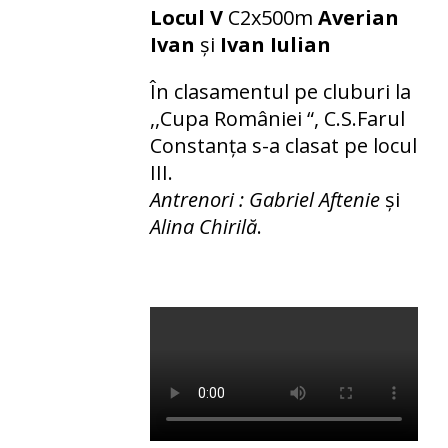
Locul V
C2x500m
Averian
Ivan
și
Ivan Iulian
În clasamentul pe cluburi la
,,Cupa României “, C.S.Farul
Constanța s-a clasat pe locul
III.
Antrenori : Gabriel Aftenie
și
Alina Chirilă
.