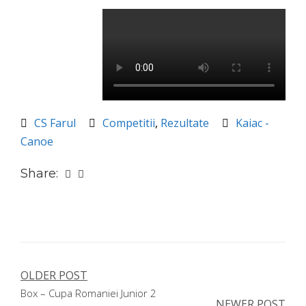
CS Farul
Competitii
,
Rezultate
Kaiac -
Canoe
Share:
OLDER POST
Navigare
Box – Cupa Romaniei Junior 2
în
NEWER POST