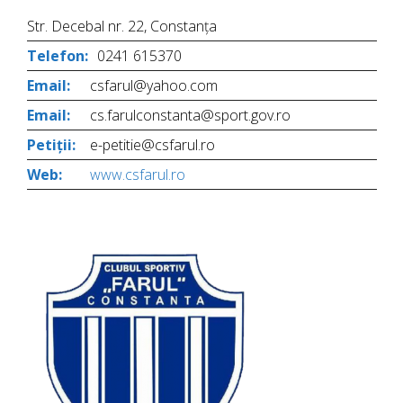
Str. Decebal nr. 22, Constanța
Telefon:
0241 615370
Email:
csfarul@yahoo.com
Email:
cs.farulconstanta@sport.gov.ro
Petiții:
e-petitie@csfarul.ro
Web:
www.csfarul.ro