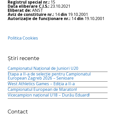
Registrul special nr.:
15
Data eliberare C.I.S.:
23.10.2021
Eliberat de:
ANST
Aviz de constituire nr.:
14
din
19.10.2001
Autorizație de funcționare nr.:
14
din
19.10.2001
Politica Cookies
Știri recente
Campionatul Național de Juniori U20
Etapa a II-a de selecție pentru Campionatul
European Zagreb 2026 – Senioare
West Athletics Games – Ediția a II-a
Campionatul European de Maraton!
Vicecampion național U18 – Durău Eduard!
Contact