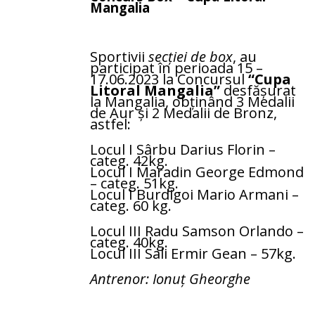
Mangalia
Sportivii
secției de box
, au
participat în perioada 15 –
17.06.2023 la Concursul
“Cupa
Litoral Mangalia”
desfășurat
la Mangalia, obținând 3 Medalii
de Aur și 2 Medalii de Bronz,
astfel:
Locul I Sârbu Darius Florin –
categ. 42kg.
Locul I Maradin George Edmond
– categ. 51kg.
Locul I Burdigoi Mario Armani –
categ. 60 kg.
Locul III Radu Samson Orlando –
categ. 40kg.
Locul III Sali Ermir Gean – 57kg.
Antrenor: Ionuț Gheorghe