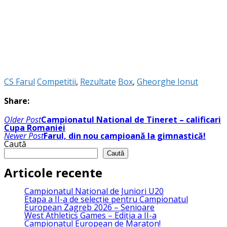
CS Farul
Competitii
,
Rezultate
Box
,
Gheorghe Ionut
Share:
Navigare
Older Post
Campionatul National de Tineret – calificari
în
Cupa Romaniei
articole
Newer Post
Farul, din nou campioană la gimnastică!
Caută
Caută
Articole recente
Campionatul Național de Juniori U20
Etapa a II-a de selecție pentru Campionatul
European Zagreb 2026 – Senioare
West Athletics Games – Ediția a II-a
Campionatul European de Maraton!