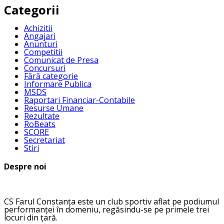
Categorii
Achizitii
Angajari
Anunturi
Competitii
Comunicat de Presa
Concursuri
Fără categorie
Informare Publica
MSDS
Raportari Financiar-Contabile
Resurse Umane
Rezultate
RoBeats
SCORE
Secretariat
Stiri
Despre noi
CS Farul Constanța este un club sportiv aflat pe podiumul
performanței în domeniu, regăsindu-se pe primele trei
locuri din țară.