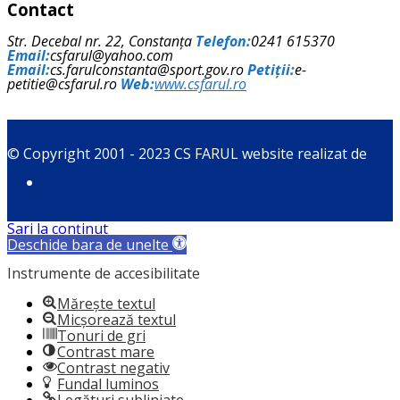
Contact
Str. Decebal nr. 22, Constanța
Telefon:
0241 615370
Email:
csfarul@yahoo.com
Email:
cs.farulconstanta@sport.gov.ro
Petiții:
e-
petitie@csfarul.ro
Web:
www.csfarul.ro
© Copyright 2001 - 2023 CS FARUL website realizat de
Sari la conținut
Deschide bara de unelte
Instrumente de accesibilitate
Mărește textul
Micșorează textul
Tonuri de gri
Contrast mare
Contrast negativ
Fundal luminos
Legături subliniate