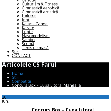
Canotaj
Culturism & Fitness
Gimnastică aerobică
Gimnastică artistică
Haltere
Inot
Kaiac – Canoe
Karate
Lupte
Navomodelism
Sambo
Scrimă
Tenis de masă
Știri
CONTACT
Articolele CS Farul
Home
Știri
Competitii
Concurs Box – Cupa Litoral Mangalia
20
iun.
Concurs Box – Cupa Litoral