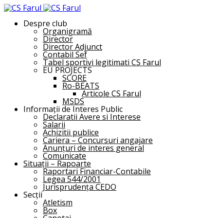
Despre club
Organigramă
Director
Director Adjunct
Contabil Sef
Tabel sportivi legitimati CS Farul
EU PROJECTS
SCORE
Ro-BEATS
Articole CS Farul
MSDS
Informații de Interes Public
Declaratii Avere si Interese
Salarii
Achizitii publice
Cariera – Concursuri angajare
Anunțuri de interes general
Comunicate
Situații – Rapoarte
Raportari Financiar-Contabile
Legea 544/2001
Jurisprudența CEDO
Secții
Atletism
Box