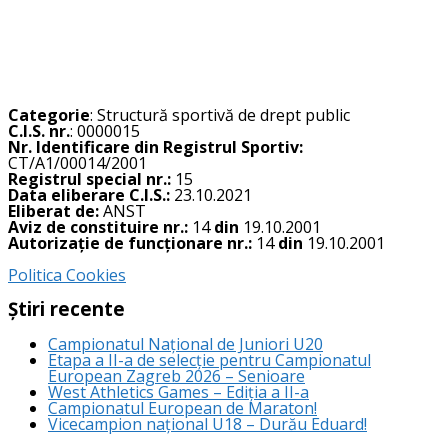
Categorie
: Structură sportivă de drept public
C.I.S. nr.
: 0000015
Nr. Identificare din Registrul Sportiv:
CT/A1/00014/2001
Registrul special nr.:
15
Data eliberare C.I.S.:
23.10.2021
Eliberat de:
ANST
Aviz de constituire nr.:
14
din
19.10.2001
Autorizație de funcționare nr.:
14
din
19.10.2001
Politica Cookies
Știri recente
Campionatul Național de Juniori U20
Etapa a II-a de selecție pentru Campionatul
European Zagreb 2026 – Senioare
West Athletics Games – Ediția a II-a
Campionatul European de Maraton!
Vicecampion național U18 – Durău Eduard!