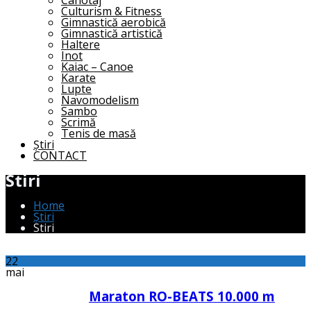
Canotaj
Culturism & Fitness
Gimnastică aerobică
Gimnastică artistică
Haltere
Inot
Kaiac – Canoe
Karate
Lupte
Navomodelism
Sambo
Scrimă
Tenis de masă
Știri
CONTACT
Stiri
Home
Știri
Stiri
22
mai
Maraton RO-BEATS 10.000 m