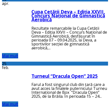
apr.
Cupa Cetății Deva – Ediția XXVII,
Concurs Național de Gimnastică
Aerobică
Rezultate remarcabile la Cupa Cetății
Deva – Ediția XXVII – Concurs Național de
Gimnastică Aerobică, desfășurat în
perioada 07 – 09.04.2025, la Deva, a
sportivilor secției de gimnastică
aerobică,...
Mai mult
25
feb.
Turneul “Dracula Open” 2025
Farul a fost singurul club din țară care a
avut acces la finalele puternicului Turneu
Internațional de Box “Dracula Open”
2025, de la Brăila. În perioada 15 – 24...
Mai mult