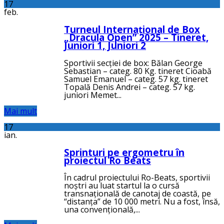
17
feb.
Turneul Internațional de Box
„Dracula Open” 2025 – Tineret,
Juniori 1, Juniori 2
Sportivii secției de box: Bălan George
Sebastian – categ. 80 Kg. tineret Cioabă
Samuel Emanuel – categ. 57 kg. tineret
Topală Denis Andrei – categ. 57 kg.
juniori Memet...
Mai mult
17
ian.
Sprinturi pe ergometru în
proiectul Ro Beats
În cadrul proiectului Ro-Beats, sportivii
noștri au luat startul la o cursă
transnațională de canotaj de coastă, pe
“distanța” de 10 000 metri. Nu a fost, însă,
una convențională,...