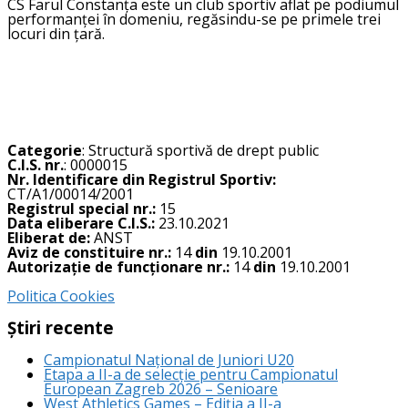
CS Farul Constanța este un club sportiv aflat pe podiumul
performanței în domeniu, regăsindu-se pe primele trei
locuri din țară.
Categorie
: Structură sportivă de drept public
C.I.S. nr.
: 0000015
Nr. Identificare din Registrul Sportiv:
CT/A1/00014/2001
Registrul special nr.:
15
Data eliberare C.I.S.:
23.10.2021
Eliberat de:
ANST
Aviz de constituire nr.:
14
din
19.10.2001
Autorizație de funcționare nr.:
14
din
19.10.2001
Politica Cookies
Știri recente
Campionatul Național de Juniori U20
Etapa a II-a de selecție pentru Campionatul
European Zagreb 2026 – Senioare
West Athletics Games – Ediția a II-a