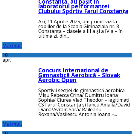
Constanța, au pășit în
laboratorul performanței
Clubului Sportiv Farul Constanța
Azi, 11 Aprilie 2025, am primit vizita
copiilor de la Școala Gimnazială nr. 8
Constanța – clasele a III a și a IV a – în
ultima zi, din...
Mai mult
10
apr.
Concurs Internațional de
Gimnastică Aerobică – Slovak
Aerobic Open
Sportivii secției de gimnastică aerobică:
Mișu Rebecca Crina/ Dumitru Ioana
Sophia/ Ciurea Vlad Theodor – legitimați
CS Farul Constanța și Iancu Amalia/David
Diana/Avram Sara/ Răileanu
Roxana/Vasilescu Antonia Ioana –...
Mai mult
10