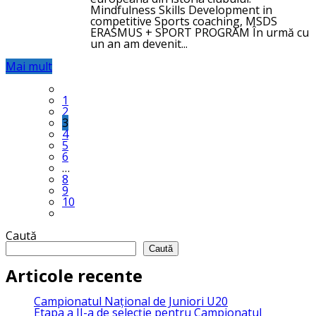
Mindfulness Skills Development in
competitive Sports coaching, MSDS
ERASMUS + SPORT PROGRAM În urmă cu
un an am devenit...
Mai mult
1
2
3
4
5
6
…
8
9
10
Caută
Caută
Articole recente
Campionatul Național de Juniori U20
Etapa a II-a de selecție pentru Campionatul