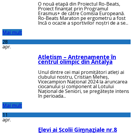
O nouă etapă din Proiectul Ro-Beats,
Proiect finanțat prin Programul
Erasmus+ de către Comisia Europeană.
Ro-Beats Maraton pe ergometru a fost
încă o ocazie a sportivilor noștri de a se...
Mai mult
28
apr.
Atletism – Antrenamente în
centrul olimpic din Antalya
Unul dintre cei mai promițători atleți ai
clubului nostru, Cristian Meheș,
Vicecampion Național 2024 la aruncarea
ciocanului și component al Lotului
Național de Seniori, se pregătește intens
în perioada...
Mai mult
11
apr.
Elevi ai Școlii Gimnaziale nr.8