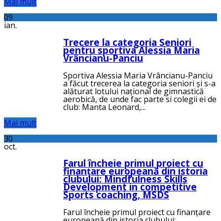
Mai mult
09
ian.
Trecere la categoria Seniori
pentru sportiva Alessia Maria
Vrâncianu-Panciu
Sportiva Alessia Maria Vrâncianu-Panciu
a făcut trecerea la categoria seniori și s-a
alăturat lotului național de gimnastică
aerobică, de unde fac parte si colegii ei de
club: Manta Leonard,...
Mai mult
30
oct.
Farul încheie primul proiect cu
finanțare europeană din istoria
clubului: Mindfulness Skills
Development in competitive
Sports coaching, MSDS
Farul încheie primul proiect cu finanțare
europeană din istoria clubului: