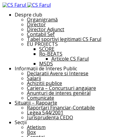
Despre club
Organigramă
Director
Director Adjunct
Contabil Sef
Tabel sportivi legitimati CS Farul
EU PROJECTS
SCORE
Ro-BEATS
Articole CS Farul
MSDS
Informații de Interes Public
Declaratii Avere si Interese
Salarii
Achizitii publice
Cariera – Concursuri angajare
Anunțuri de interes general
Comunicate
Situații – Rapoarte
Raportari Financiar-Contabile
Legea 544/2001
Jurisprudența CEDO
Secții
Atletism
Box