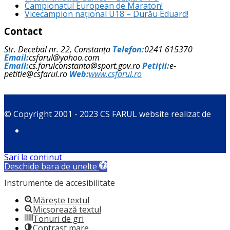
Campionatul European de Maraton!
Vicecampion național U18 – Durău Eduard!
Contact
Str. Decebal nr. 22, Constanța
Telefon:
0241 615370
Email:
csfarul@yahoo.com
Email:
cs.farulconstanta@sport.gov.ro
Petiții:
e-
petitie@csfarul.ro
Web:
www.csfarul.ro
© Copyright 2001 - 2023 CS FARUL website realizat de
Sari la conținut
Deschide bara de unelte
Instrumente de accesibilitate
Mărește textul
Micșorează textul
Tonuri de gri
Contrast mare