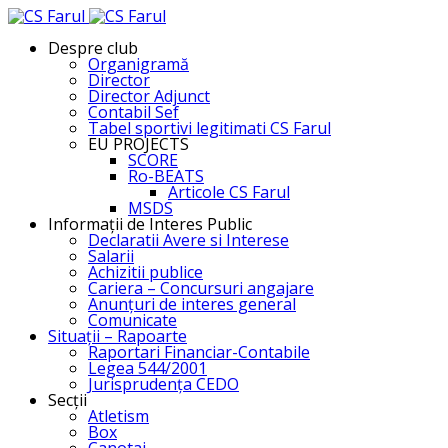
Despre club
Organigramă
Director
Director Adjunct
Contabil Sef
Tabel sportivi legitimati CS Farul
EU PROJECTS
SCORE
Ro-BEATS
Articole CS Farul
MSDS
Informații de Interes Public
Declaratii Avere si Interese
Salarii
Achizitii publice
Cariera – Concursuri angajare
Anunțuri de interes general
Comunicate
Situații – Rapoarte
Raportari Financiar-Contabile
Legea 544/2001
Jurisprudența CEDO
Secții
Atletism
Box