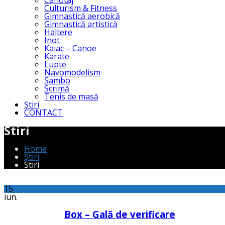
Canotaj
Culturism & Fitness
Gimnastică aerobică
Gimnastică artistică
Haltere
Inot
Kaiac – Canoe
Karate
Lupte
Navomodelism
Sambo
Scrimă
Tenis de masă
Știri
CONTACT
Stiri
Home
Știri
Stiri
15
iun.
Box – Gală de verificare