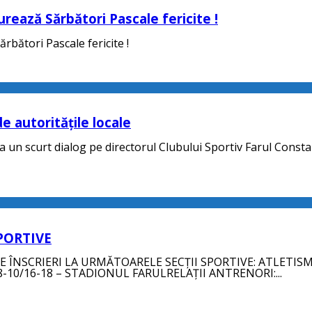
urează Sărbători Pascale fericite !
rbători Pascale fericite !
 autoritățile locale
 la un scurt dialog pe directorul Clubului Sportiv Farul Const
SPORTIVE
 ÎNSCRIERI LA URMĂTOARELE SECȚII SPORTIVE: ATLETIS
10/16-18 – STADIONUL FARULRELAȚII ANTRENORI:...